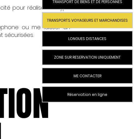
TRANSPORT DE BIENS ET DE PERSONNES
cité pour réaliser ce type
TRANSPORTS VOYAGEURS ET MARCHANDISES
léphone ou me laisser un
 sécurisées.
LONGUES DISTANCES
ZONE SUR RESERVATION UNIQUEMENT
ME CONTACTER
TION
TION
Réservation en ligne
I
I