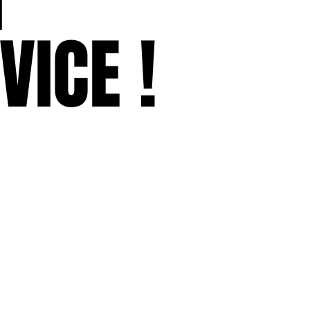
VICE !
VICE !