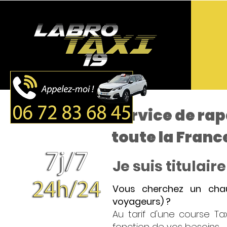
Service de ra
toute la Franc
Je suis titulai
Vous cherchez un chauf
voyageurs) ?
Au tarif d'une course T
fonction de vos besoins.