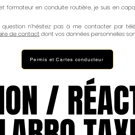
et formateur en conduite routière, je suis en capa
 question n'hésitez pas à me contacter par té
aire de contact
dont vos données personnelles sont
Permis et Cartes conducteur
ION / RÉAC
ION / RÉAC
LABRO TAX
LABRO TAX