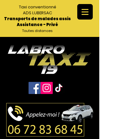
Taxi conventionné
ADS LUBERSAC
Transports de malades assis
Assistance - Privé
Toutes distances