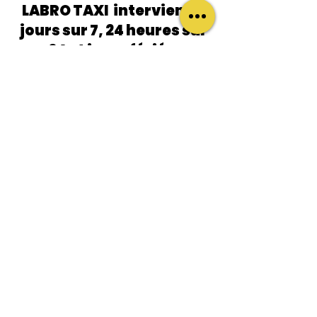
LABRO TAXI i
ntervient 7
jours sur 7, 24 heures sur
24 et
jours fériés.
Si vous avez la moindre question
n'hésitez pas à me contacter par
téléphone ou me laisser un
message sur mon
formulaire de
contact
dont vos données
personnelles sont sécurisées.